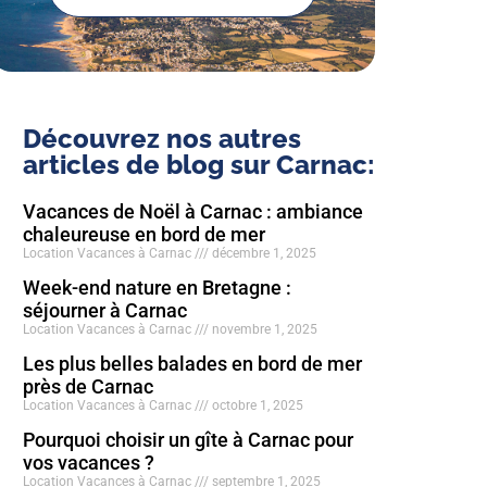
Découvrez nos autres
articles de blog sur Carnac:
Vacances de Noël à Carnac : ambiance
chaleureuse en bord de mer
Location Vacances à Carnac
décembre 1, 2025
Week-end nature en Bretagne :
séjourner à Carnac
Location Vacances à Carnac
novembre 1, 2025
Les plus belles balades en bord de mer
près de Carnac
Location Vacances à Carnac
octobre 1, 2025
Pourquoi choisir un gîte à Carnac pour
vos vacances ?
Location Vacances à Carnac
septembre 1, 2025