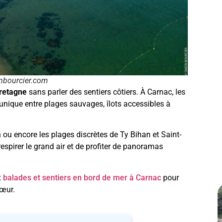
nbourcier.com
retagne
sans parler des sentiers côtiers. À Carnac, les
unique entre plages sauvages, îlots accessibles à
n ou encore les plages discrètes de Ty Bihan et Saint-
spirer le grand air et de profiter de panoramas
x
balades et sentiers en bord de mer à Carnac
pour
cœur.