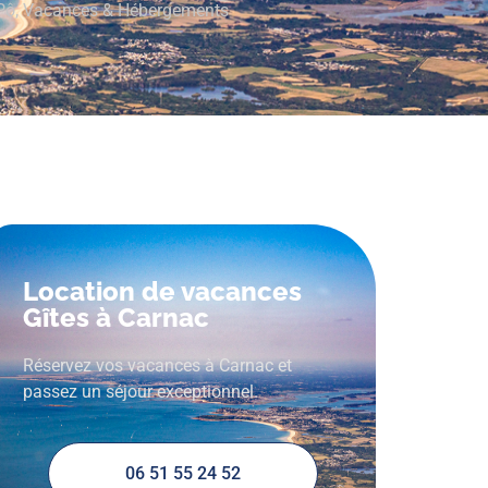
Pô
,
Vacances & Hébergements
Location de vacances
Gîtes à Carnac
Réservez vos vacances à Carnac et
passez un séjour exceptionnel.
06 51 55 24 52