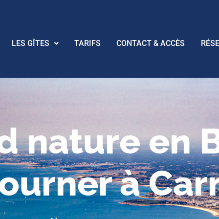
LES GÎTES
TARIFS
CONTACT & ACCÈS
RÉS
 nature en B
journer à Car