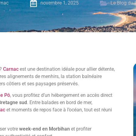
rnac
novembre 1, 2025
Le Blog du 
?
Carnac
est une destination idéale pour allier détente,
res alignements de menhirs, la station balnéaire
ers côtiers et ses paysages préservés.
de Pô
, vous profitez d’un hébergement en accès direct
Bretagne sud
. Entre balades en bord de mer,
nac
et moments de repos face à l’océan, tout est réuni
ser votre
week-end en Morbihan
et profiter