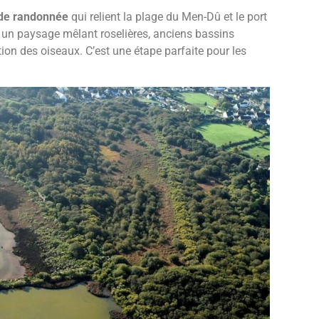
 de randonnée
qui relient la plage du Men-Dû et le port
z un paysage mêlant roselières, anciens bassins
ion des oiseaux. C’est une étape parfaite pour les