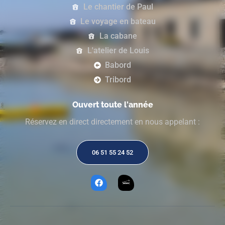
Le chantier de Paul
Le voyage en bateau
La cabane
L'atelier de Louis
Babord
Tribord
Ouvert toute l'année
Réservez en direct directement en nous appelant :
06 51 55 24 52