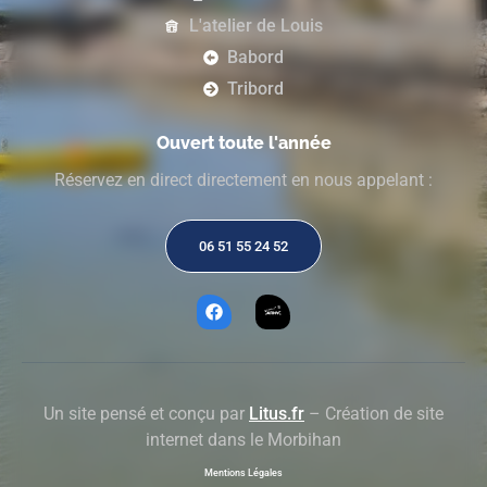
L'atelier de Louis
Babord
Tribord
Ouvert toute l'année
Réservez en direct directement en nous appelant :
06 51 55 24 52
Un site pensé et conçu par
Litus.fr
– Création de site
internet dans le Morbihan
Mentions Légales