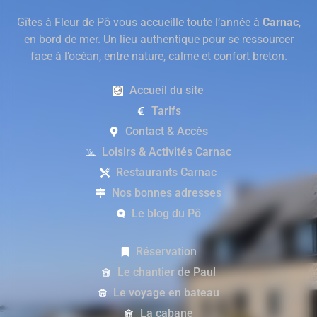
Gîtes à Fleur de Pô vous accueille toute l’année à
Carnac
,
en bord de mer. Un lieu authentique pour se ressourcer
face à l’océan, entre nature, calme et confort breton.
Accueil du site
Tarifs
Contact & Accès
Loisirs & Activités Carnac
Restaurants Carnac
Nos bonnes adresses
Le blog du Pô
Réservation
Le chantier de Paul
Le voyage en bateau
La cabane