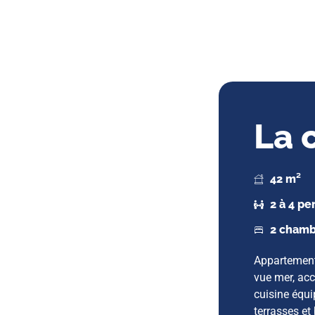
La 
42 m²
2 à 4 p
2 chamb
Appartement
vue mer, ac
cuisine équi
terrasses et