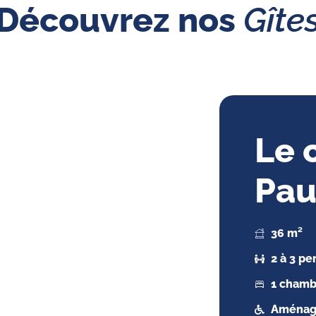
Découvrez nos
Gîte
Le 
Pau
36 m²
2 à 3 p
1 chambr
Aménag