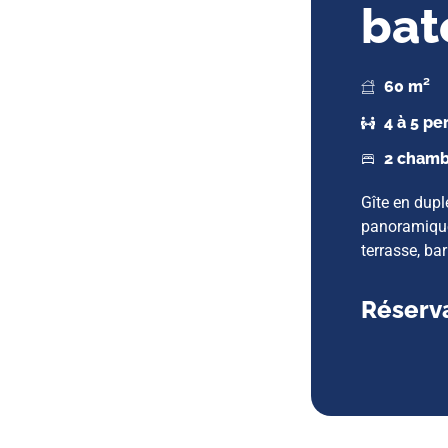
bat
60 m²
4 à 5 p
2 chamb
Gîte en dupl
panoramique 
terrasse, ba
Réserva