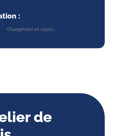
tion :
Chargement en cours...
elier de
is