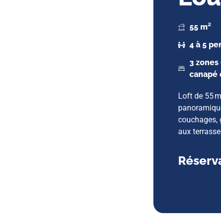
55 m²
4 à 5 p
3 zones
canapé c
Loft de 55 m
panoramique
couchages, 
aux terrasse
Réserva