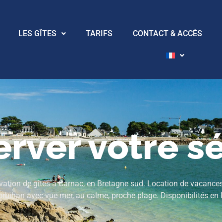
LES GÎTES
TARIFS
CONTACT & ACCÈS
rver votre s
vation de gîtes à Carnac, en Bretagne sud. Location de vacance
orbihan avec vue mer, au calme, proche plage. Disponibilités en l