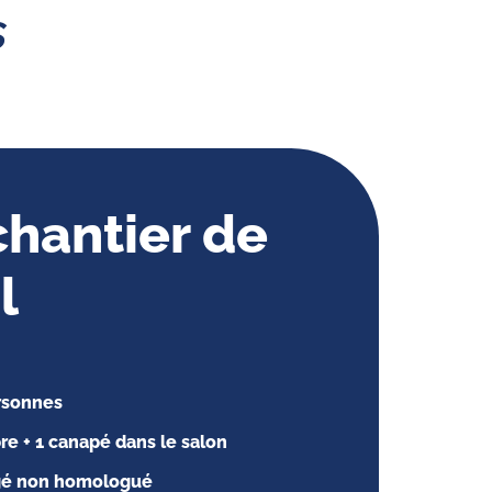
s
chantier de
l
ersonnes
e + 1 canapé dans le salon
é non homologué