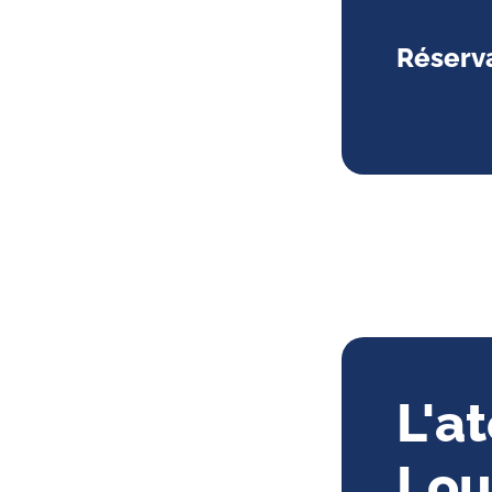
Réserva
L'at
Lou