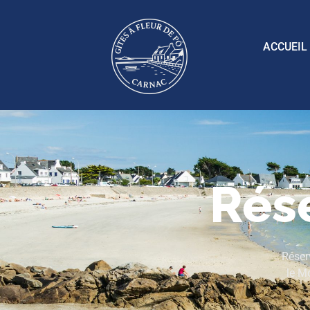
ACCUEIL
Rése
Réser
le M