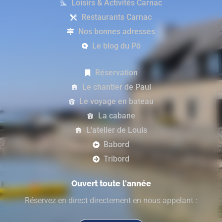
Loisirs & Activités Carnac
Restaurants Carnac
Nos bonnes adresses
Le blog du Pô
Réservation
Le chantier de Paul
Le voyage en bateau
La cabane
L'atelier de Louis
Babord
Tribord
Ouvert toute l'année
Réservez en direct directement en nous appelant :