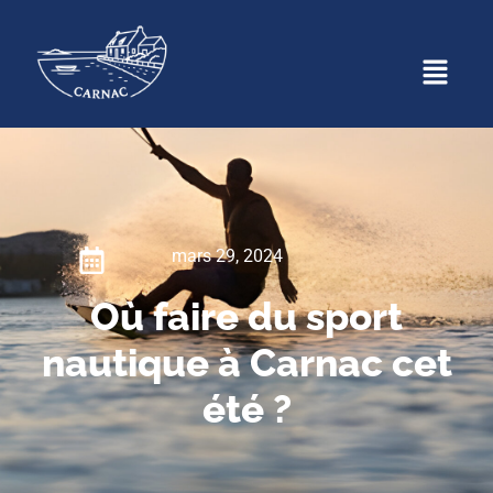
mars 29, 2024
Où faire du sport
nautique à Carnac cet
été ?