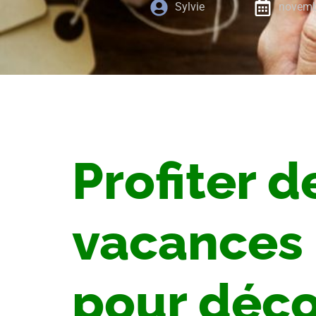
Sylvie
novemb
Profiter d
vacances 
pour déco