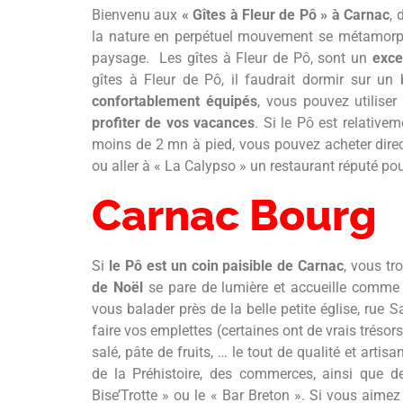
Bienvenu aux
« Gîtes à Fleur de Pô » à Carnac
, 
la nature en perpétuel mouvement se métamorph
paysage. Les gîtes à Fleur de Pô, sont un
exce
gîtes à Fleur de Pô, il faudrait dormir sur u
confortablement équipés
, vous pouvez utiliser 
profiter de vos vacances
. Si le Pô est relative
moins de 2 mn à pied, vous pouvez acheter direct
ou aller à « La Calypso » un restaurant réputé pou
Carnac Bourg
Si
le Pô
est un
coin paisible de Carnac
, vous tr
de Noël
se pare de lumière et accueille comme
vous balader près de la belle petite église, rue 
faire vos emplettes (certaines ont de vrais trésor
salé, pâte de fruits, … le tout de qualité et artis
de la Préhistoire, des commerces, ainsi que 
Bise’Trotte » ou le « Bar Breton ». Si vous aimez