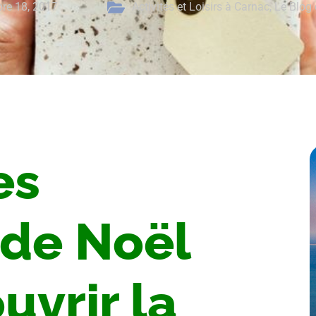
re 18, 2017
Activités et Loisirs à Carnac
,
Le Blog
es
de Noël
uvrir la