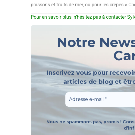
poissons et fruits de mer, ou pour les crêpes « Ch
Pour en savoir plus, n’hésitez pas à contacter Syl
Notre Newsl
Car
Inscrivez vous pour recevoi
articles de blog et êt
Nous ne spammons pas, promis ! Cons
d’in