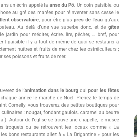
dans un écrin appelé la
anse du Pô
. Un coin paisible, ou
ose au gré des marées pour réinventer sans cesse le
llent observatoire
, pour être plus
près de l’eau
qu’aux
n bateau. Au delà d’une vue superbe donc, et de
gîtes
le jardin pour méditer, écrire, lire, pêcher, … bref, pour
ment paisible il y a tout de même de quoi se restaurer à
ement huîtres et fruits de mer chez les ostréiculteurs ;
r ses poissons et fruits de mer.
ouverez de l’
animation dans le bourg
qui
pour les fêtes
 chaque année le marché de Noël. Prenez le temps de
Saint Cornelly, vous trouverez des petites boutiques pour
s culinaires : nougat, fondant gaulois, caramel au beurre
anal). Autour de l’église se trouve une chapelle, le musée
des troquets ou se retrouvent les locaux comme « La
 les bons restaurants allez à « La Brigantine » pour les