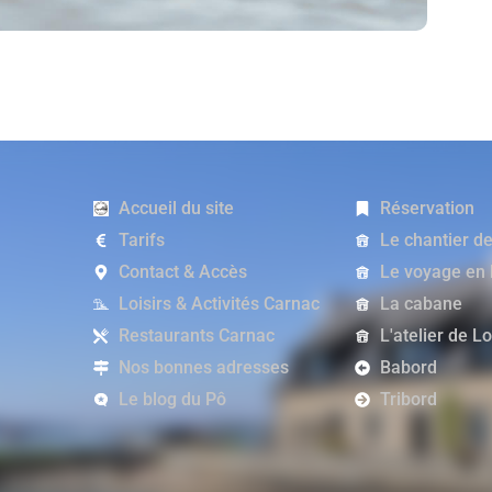
Accueil du site
Réservation
Tarifs
Le chantier d
Contact & Accès
Le voyage en
Loisirs & Activités Carnac
La cabane
Restaurants Carnac
L'atelier de L
Nos bonnes adresses
Babord
Le blog du Pô
Tribord