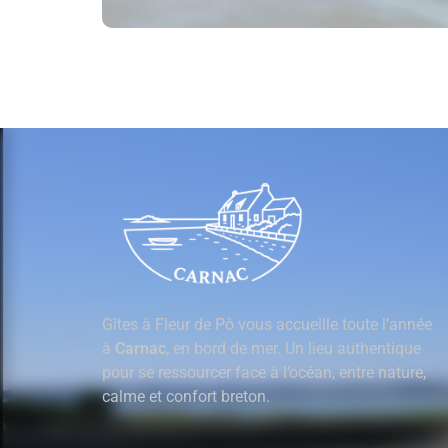
Gîtes à Fleur de Pô vous accueille toute l’année
à
Carnac
, en bord de mer. Un lieu authentique
pour se ressourcer face à l’océan, entre nature,
calme et confort breton.