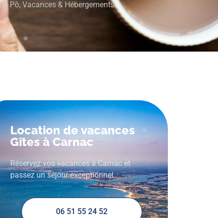
 du Pô
,
Vacances & Hébergements
Location de vacances
Gîtes à Carnac
Réservez vos vacances à Carnac et
passez un séjour exceptionnel.
06 51 55 24 52