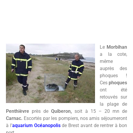
Des phoques échoués
près de Quiberon
Le
Morbihan
a la cote,
même
auprès des
phoques !
Ces
phoques
ont été
retouvés sur
la plage de
Penthièvre
près de
Quiberon,
soit à 15 – 20 mn de
Carnac.
Escortés par les pompiers, nos amis séjourneront
à l’
aquarium Océanopolis
de Brest avant de rentrer à bon
port.