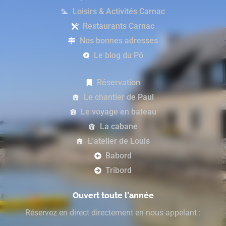
Loisirs & Activités Carnac
Restaurants Carnac
Nos bonnes adresses
Le blog du Pô
Réservation
Le chantier de Paul
Le voyage en bateau
La cabane
L'atelier de Louis
Babord
Tribord
Ouvert toute l'année
Réservez en direct directement en nous appelant :