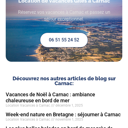
Location de vacances Gîtes à Carnac
Réservez vos vacances à Carnac et passez un
séjour exceptionnel.
06 51 55 24 52
Découvrez nos autres articles de blog sur
Carnac:
Vacances de Noël à Carnac : ambiance
chaleureuse en bord de mer
Location Vacances à Carnac
décembre 1, 2025
Week-end nature en Bretagne : séjourner à Carnac
Location Vacances à Carnac
novembre 1, 2025