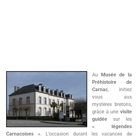
Les légendes
Carnacoises au Musée
de la Préhistoire
Au
Musée de la
Préhistoire de
Carnac
, initiez
vous aux
mystères bretons,
grâce à une
visite
guidée
sur les
« légendes
Carnacoises »
. L’occasion durant les vacances de