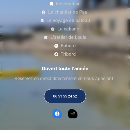
Réservation
Le chantier de Paul
Le voyage en bateau
La cabane
L'atelier de Louis
Babord
Tribord
Ouvert toute l'année
Réservez en direct directement en nous appelant :
06 51 55 24 52