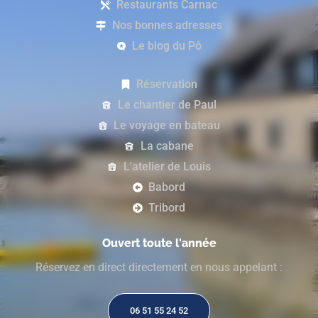
Restaurants Carnac
Nos bonnes adresses
Le blog du Pô
Réservation
Le chantier de Paul
Le voyage en bateau
La cabane
L'atelier de Louis
Babord
Tribord
Ouvert toute l'année
Réservez en direct directement en nous appelant :
06 51 55 24 52