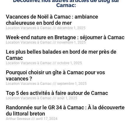
Découvrez nos autres articles de blog sur
Carnac:
Vacances de Noël à Carnac : ambiance
chaleureuse en bord de mer
Location Vacances à Carnac
décembre 1, 2025
Week-end nature en Bretagne : séjourner à Carnac
Location Vacances à Carnac
novembre 1, 2025
Les plus belles balades en bord de mer près de
Carnac
Location Vacances à Carnac
octobre 1, 2025
Pourquoi choisir un gîte à Carnac pour vos
vacances ?
Location Vacances à Carnac
septembre 1, 2025
Top 5 des activités à faire autour de Carnac
Location Vacances à Carnac
août 1, 2025
Randonnée sur le GR 34 à Carnac : À la découverte
du littoral breton
Arthur Geveaux
avril 17, 2024