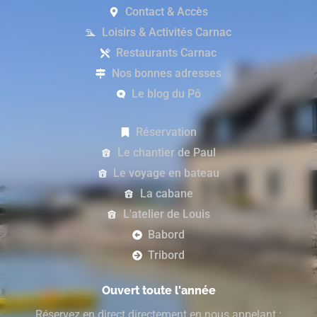
Contact & Accès
Loisirs & Activités Carnac
Restaurants Carnac
Nos bonnes adresses
Le blog du Pô
Réservation
Le chantier de Paul
Le voyage en bateau
La cabane
L'atelier de Louis
Babord
Tribord
Ouvert toute l'année
Réservez en direct directement en nous appelant :