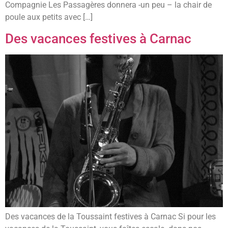
Compagnie Les Passagères donnera -un peu – la chair de
poule aux petits avec […]
Des vacances festives à Carnac
Des vacances de la Toussaint festives à Carnac Si pour les