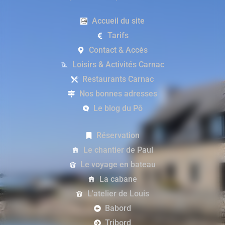
Accueil du site
Tarifs
Contact & Accès
Loisirs & Activités Carnac
Restaurants Carnac
Nos bonnes adresses
Le blog du Pô
Réservation
Le chantier de Paul
Le voyage en bateau
La cabane
L'atelier de Louis
Babord
Tribord