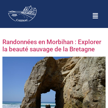
Catégorie :
Le Blog du
Pô
Randonnées en Morbihan : Explorer
la beauté sauvage de la Bretagne