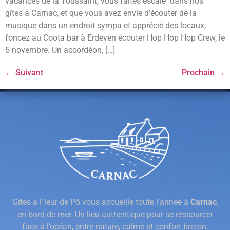
vacances de la Toussaint, vous faîtes escale dans nos
gîtes à Carnac, et que vous avez envie d’écouter de la
musique dans un endroit sympa et apprécié des locaux,
foncez au Coota bar à Erdeven écouter Hop Hop Hop Crew, le
5 novembre. Un accordéon, […]
←
Suivant
Prochain
→
Gîtes à Fleur de Pô vous accueille toute l’année à
Carnac
,
en bord de mer. Un lieu authentique pour se ressourcer
face à l’océan, entre nature, calme et confort breton.