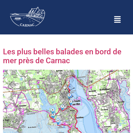
Catégorie :
Activités et
Loisirs à Carnac
Les plus belles balades en bord de
mer près de Carnac