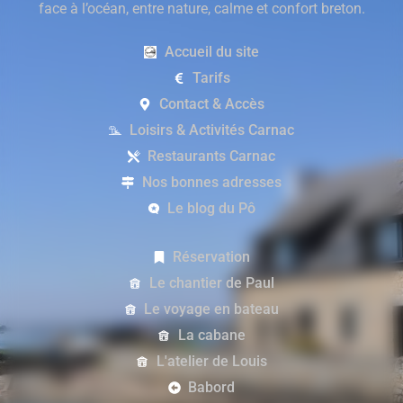
face à l’océan, entre nature, calme et confort breton.
Accueil du site
Tarifs
Contact & Accès
Loisirs & Activités Carnac
Restaurants Carnac
Nos bonnes adresses
Le blog du Pô
Réservation
Le chantier de Paul
Le voyage en bateau
La cabane
L'atelier de Louis
Babord