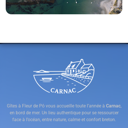
Gîtes à Fleur de Pô vous accueille toute l’année à
Carnac
,
en bord de mer. Un lieu authentique pour se ressourcer
face à l’océan, entre nature, calme et confort breton.