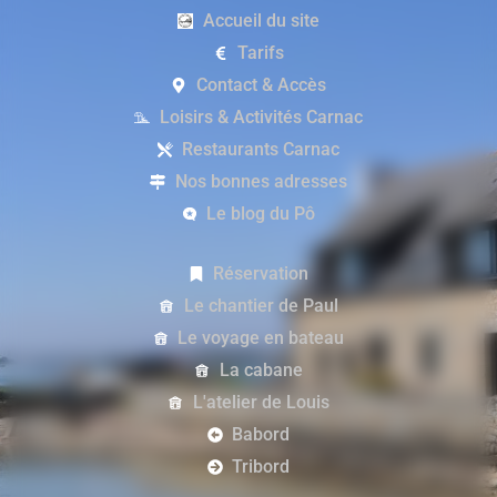
Accueil du site
Tarifs
Contact & Accès
Loisirs & Activités Carnac
Restaurants Carnac
Nos bonnes adresses
Le blog du Pô
Réservation
Le chantier de Paul
Le voyage en bateau
La cabane
L'atelier de Louis
Babord
Tribord