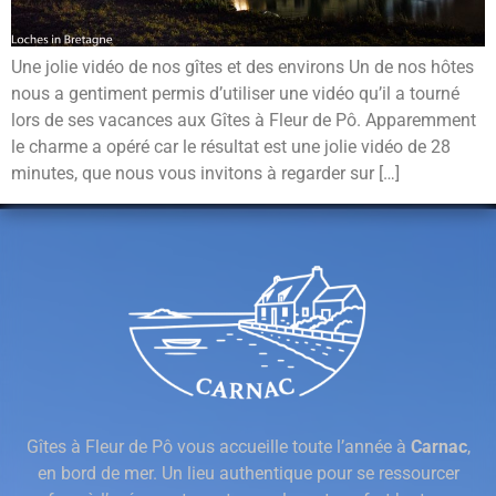
Une jolie vidéo de nos gîtes et des environs Un de nos hôtes
nous a gentiment permis d’utiliser une vidéo qu’il a tourné
lors de ses vacances aux Gîtes à Fleur de Pô. Apparemment
le charme a opéré car le résultat est une jolie vidéo de 28
minutes, que nous vous invitons à regarder sur […]
Gîtes à Fleur de Pô vous accueille toute l’année à
Carnac
,
en bord de mer. Un lieu authentique pour se ressourcer