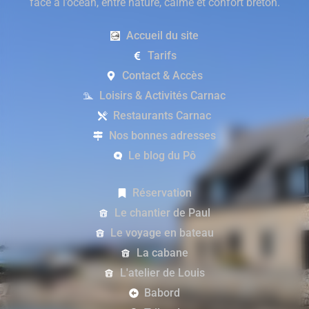
face à l’océan, entre nature, calme et confort breton.
Accueil du site
Tarifs
Contact & Accès
Loisirs & Activités Carnac
Restaurants Carnac
Nos bonnes adresses
Le blog du Pô
Réservation
Le chantier de Paul
Le voyage en bateau
La cabane
L'atelier de Louis
Babord