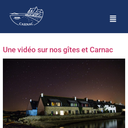
Étiquette :
Vidéo gîtes
bord de mer Morbihan
Une vidéo sur nos gîtes et Carnac