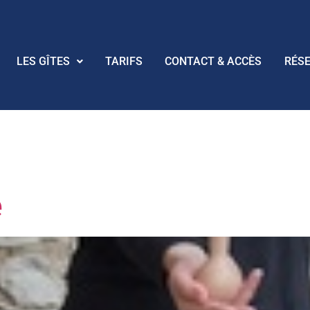
LES GÎTES
TARIFS
CONTACT & ACCÈS
RÉS
:
la Petite Mé
e