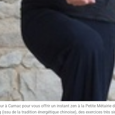
ur à Carnac pour vous offrir un instant zen à la Petite Métairi
(issu de la tradition énergétique chinoise), des exercices très 