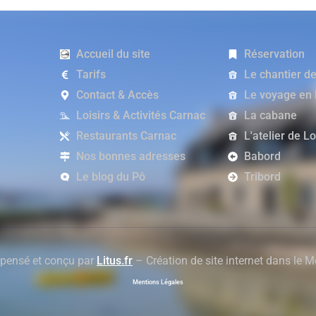
Accueil du site
Réservation
Tarifs
Le chantier d
Contact & Accès
Le voyage en
Loisirs & Activités Carnac
La cabane
Restaurants Carnac
L'atelier de L
Nos bonnes adresses
Babord
Le blog du Pô
Tribord
 pensé et conçu par
Litus.fr
– Création de site internet dans le 
Mentions Légales