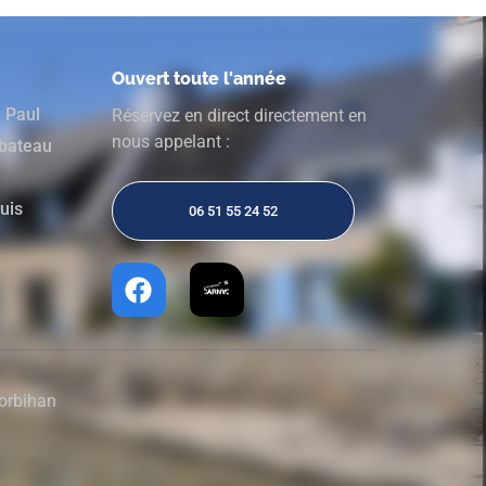
Ouvert toute l'année
e Paul
Réservez en direct directement en
nous appelant :
 bateau
ouis
06 51 55 24 52
Morbihan