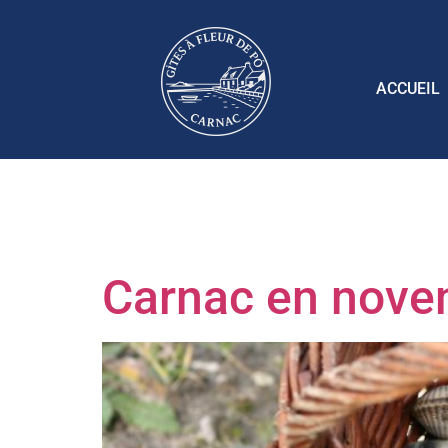
ACCUEIL
Étiquette 
Carnac en nov