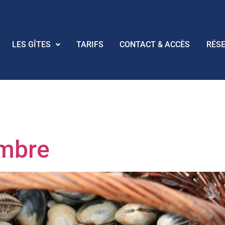
LES GÎTES
TARIFS
CONTACT & ACCÈS
RÉS
:
Pêche à Pie
embre