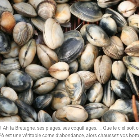
Ah la Bretagne, ses plages, ses coquillages, … Que le ciel soit co
ô est une véritable corne d’abondance, alors chaussez vos bottes