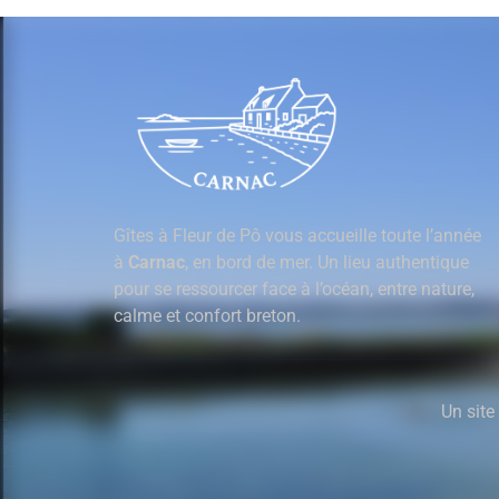
Gîtes à Fleur de Pô vous accueille toute l’année
à
Carnac
, en bord de mer. Un lieu authentique
pour se ressourcer face à l’océan, entre nature,
calme et confort breton.
Un site