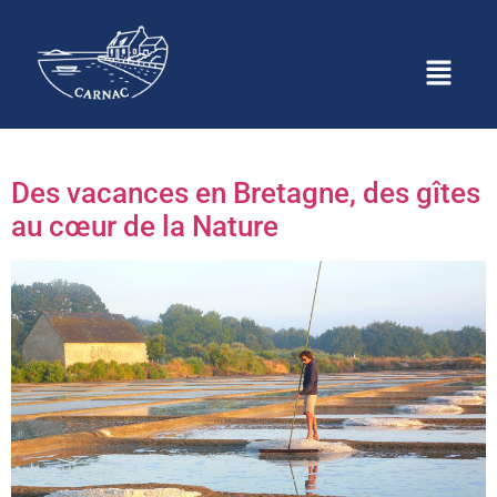
Étiquette :
gîtes bord de
mer
Des vacances en Bretagne, des gîtes
au cœur de la Nature