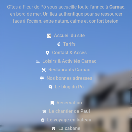
Gîtes à Fleur de Pô vous accueille toute l’année à
Carnac
,
en bord de mer. Un lieu authentique pour se ressourcer
face à l’océan, entre nature, calme et confort breton.
Accueil du site
Tarifs
Contact & Accès
Loisirs & Activités Carnac
Restaurants Carnac
Nos bonnes adresses
Le blog du Pô
Réservation
Le chantier de Paul
Le voyage en bateau
La cabane