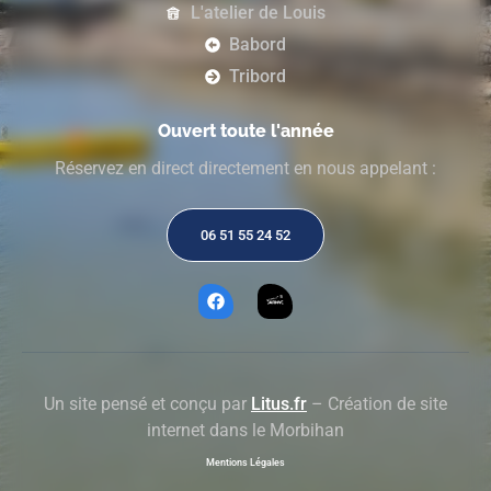
L'atelier de Louis
Babord
Tribord
Ouvert toute l'année
Réservez en direct directement en nous appelant :
06 51 55 24 52
Un site pensé et conçu par
Litus.fr
– Création de site
internet dans le Morbihan
Mentions Légales