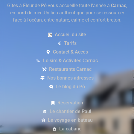
Gîtes à Fleur de Pô vous accueille toute l’année à
Carnac
,
en bord de mer. Un lieu authentique pour se ressourcer
face à l’océan, entre nature, calme et confort breton.
Accueil du site
Tarifs
Contact & Accès
Loisirs & Activités Carnac
Restaurants Carnac
Nos bonnes adresses
Le blog du Pô
Réservation
Le chantier de Paul
Le voyage en bateau
La cabane