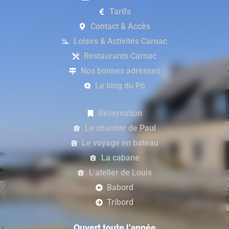
Tarifs
Contact & Accès
Loisirs & Activités Carnac
Restaurants Carnac
Nos bonnes adresses
Le blog du Pô
Réservation
Le chantier de Paul
Le voyage en bateau
La cabane
L'atelier de Louis
Babord
Tribord
Ouvert toute l'année