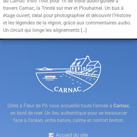
du Carnac Visio Tour, pour 1h de visite audio-guidée à
travers Carnac, la Trinité sur mer et Plouharnel. Un bus à
étage ouvert, idéal pour photographier et découvrir l’Histoire
et les légendes de la région, grâce aux commentaires audio.
Un circuit qui longe les alignements […]
Gîtes à Fleur de Pô vous accueille toute l’année à
Carnac
,
en bord de mer. Un lieu authentique pour se ressourcer
face à l’océan, entre nature, calme et confort breton.
Accueil du site