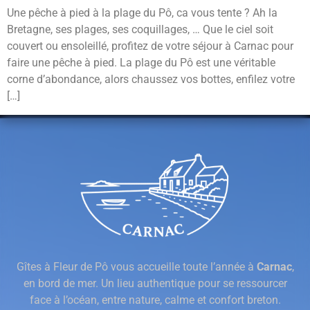
Une pêche à pied à la plage du Pô, ca vous tente ? Ah la
Bretagne, ses plages, ses coquillages, … Que le ciel soit
couvert ou ensoleillé, profitez de votre séjour à Carnac pour
faire une pêche à pied. La plage du Pô est une véritable
corne d’abondance, alors chaussez vos bottes, enfilez votre
[…]
Gîtes à Fleur de Pô vous accueille toute l’année à
Carnac
,
en bord de mer. Un lieu authentique pour se ressourcer
face à l’océan, entre nature, calme et confort breton.