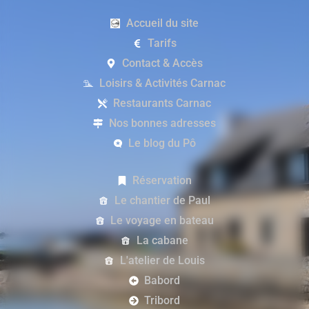
Accueil du site
Tarifs
Contact & Accès
Loisirs & Activités Carnac
Restaurants Carnac
Nos bonnes adresses
Le blog du Pô
Réservation
Le chantier de Paul
Le voyage en bateau
La cabane
L'atelier de Louis
Babord
Tribord