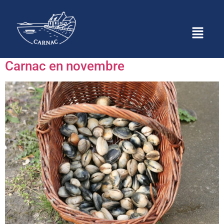
Étiquette :
Crustacés
Carnac en novembre