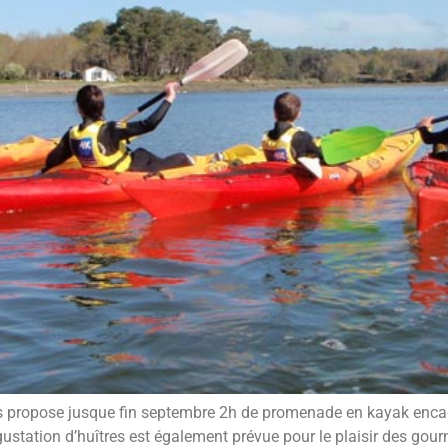
s propose jusque fin septembre 2h de promenade en kayak encad
ustation d’huîtres est également prévue pour le plaisir des gour