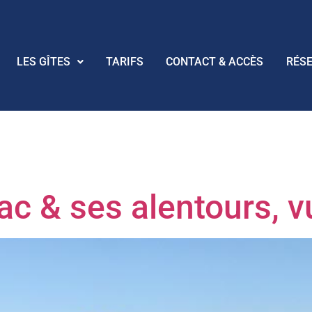
LES GÎTES
TARIFS
CONTACT & ACCÈS
RÉS
:
carnac vu d
c & ses alentours, vu