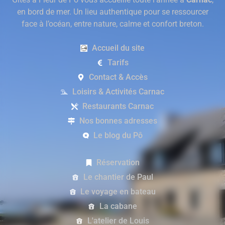
en bord de mer. Un lieu authentique pour se ressourcer
face à l’océan, entre nature, calme et confort breton.
Accueil du site
Tarifs
Contact & Accès
Loisirs & Activités Carnac
Restaurants Carnac
Nos bonnes adresses
Le blog du Pô
Réservation
Le chantier de Paul
Le voyage en bateau
La cabane
L'atelier de Louis