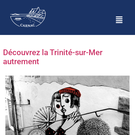
Étiquette :
Ballade à la
trinité
Découvrez la Trinité-sur-Mer
autrement