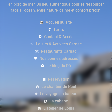
en bord de mer. Un lieu authentique pour se ressourcer
face à l’océan, entre nature, calme et confort breton.
Accueil du site
Tarifs
Contact & Accès
Loisirs & Activités Carnac
Restaurants Carnac
Nos bonnes adresses
Le blog du Pô
Réservation
Le chantier de Paul
Le voyage en bateau
La cabane
L'atelier de Louis