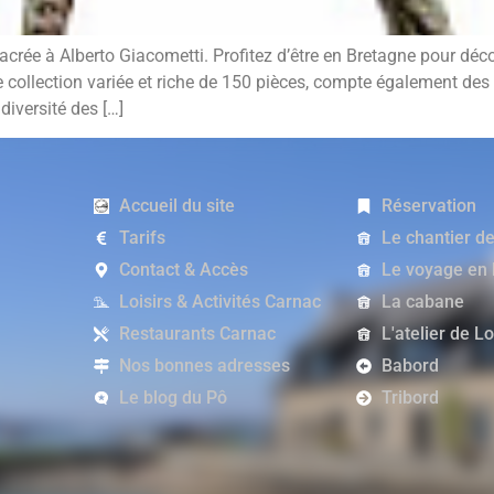
acrée à Alberto Giacometti. Profitez d’être en Bretagne pour déco
e collection variée et riche de 150 pièces, compte également des
diversité des […]
Accueil du site
Réservation
Tarifs
Le chantier d
Contact & Accès
Le voyage en
Loisirs & Activités Carnac
La cabane
Restaurants Carnac
L'atelier de L
Nos bonnes adresses
Babord
Le blog du Pô
Tribord