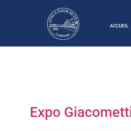
ACCUEIL
Étiquette 
en Breta
Expo Giacometti