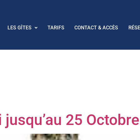
LES GÎTES
TARIFS
CONTACT & ACCÈS
RÉS
:
Activités Cu
gne
 jusqu’au 25 Octobre