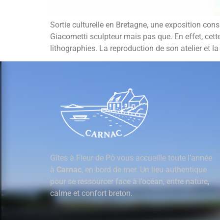
Sortie culturelle en Bretagne, une exposition cons
Giacometti sculpteur mais pas que. En effet, cett
lithographies. La reproduction de son atelier et la 
Gîtes à Fleur de Pô vous accueille toute l’année
à
Carnac
, en bord de mer. Un lieu authentique
pour se ressourcer face à l’océan, entre nature,
calme et confort breton.